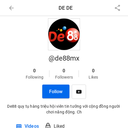
arrow_back
share
DE DE
@de88mx
0
0
0
Following
Followers
Likes
Follow
De88 quy tụ hàng triệu hội viên tin tưởng với cộng đồng người 
chơi năng động. Ch
view_module
lock
Videos
Liked