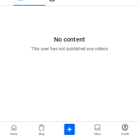
No content
This user has not published any videos
home
shopping_bag
inbox
account_circle
Home
Shop
Inbox
Profile