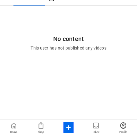
No content
This user has not published any videos
home
shopping_bag
inbox
account_circle
Home
Shop
Inbox
Profile