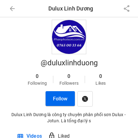
arrow_back
share
Dulux Linh Dương
@duluxlinhduong
0
0
0
Following
Followers
Likes
Follow
Dulux Linh Dương là công ty chuyên phân phối sơn Dulux - 
Jotun. Là tổng đại lý s
view_module
lock
Videos
Liked