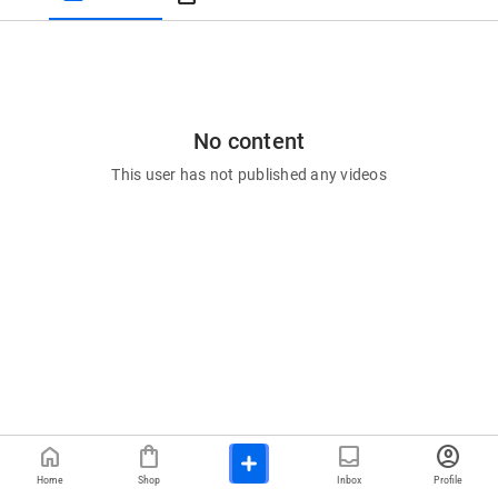
No content
This user has not published any videos
home
shopping_bag
inbox
account_circle
Home
Shop
Inbox
Profile