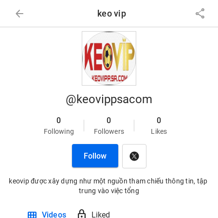
arrow_back
share
keo vip
@keovippsacom
0
0
0
Following
Followers
Likes
Follow
keovip được xây dựng như một nguồn tham chiếu thông tin, tập 
trung vào việc tổng
view_module
lock
Videos
Liked