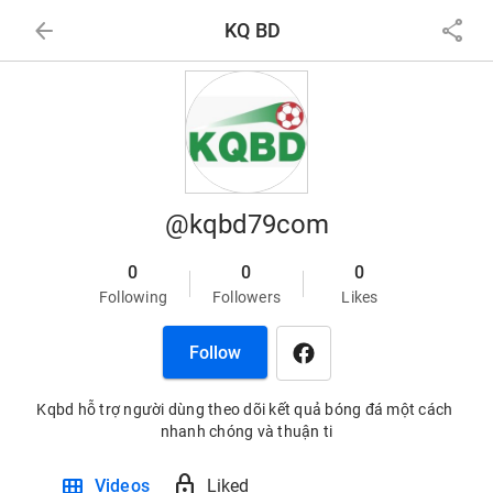
arrow_back
share
KQ BD
@kqbd79com
0
0
0
Following
Followers
Likes
Follow
Kqbd hỗ trợ người dùng theo dõi kết quả bóng đá một cách 
nhanh chóng và thuận ti
view_module
lock
Videos
Liked