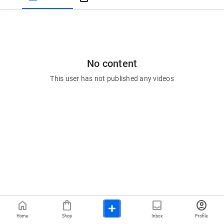
No content
This user has not published any videos
home
shopping_bag
inbox
account_circle
Home
Shop
Inbox
Profile