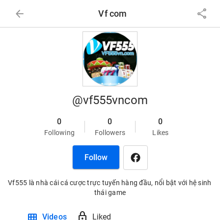
arrow_back
share
Vf com
@vf555vncom
0
0
0
Following
Followers
Likes
Follow
Vf555 là nhà cái cá cược trực tuyến hàng đầu, nổi bật với hệ sinh 
thái game
view_module
lock
Videos
Liked